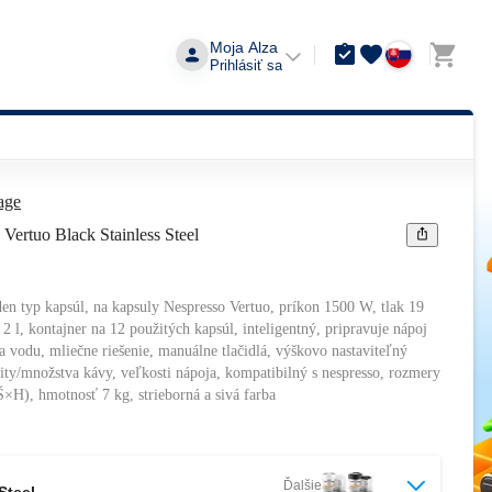
Moja Alza
Prihlásiť sa
age
 Vertuo Black Stainless Steel
en typ kapsúl, na kapsuly Nespresso Vertuo, príkon 1500 W, tlak 19
2 l, kontajner na 12 použitých kapsúl, inteligentný, pripravuje nápoj
 vodu, mliečne riešenie, manuálne tlačidlá, výškovo nastaviteľný
zity/množstva kávy, veľkosti nápoja, kompatibilný s nespresso, rozmery
×H), hmotnosť 7 kg, strieborná a sivá farba
Ďalšie
Steel