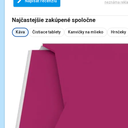
Napísať recenziu
neznáma rekl
Najčastejšie zakúpené spoločne
Káva
Čistiace tablety
Kanvičky na mlieko
Hrnčeky