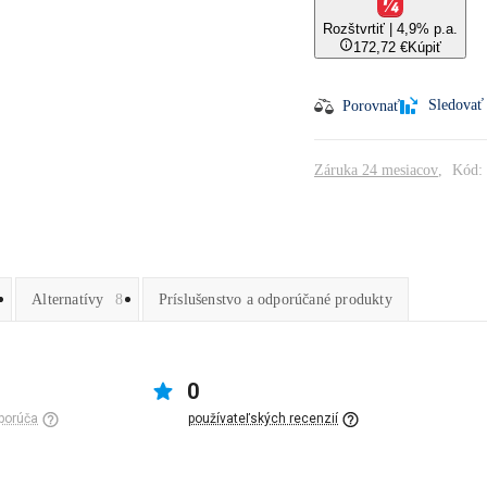
Rozštvrtiť | 4,9% p.a.
172,72 €
Kúpiť
Sledovať
Porovnať
Záruka 24 mesiacov
Kód:
Alternatívy
8
Príslušenstvo a odporúčané produkty
0
porúča
používateľských recenzií