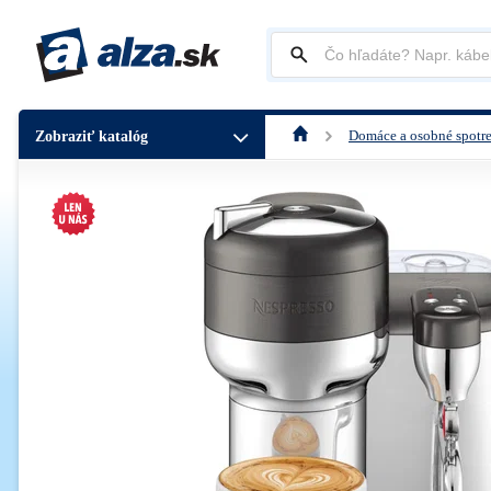
Domáce a osobné spotr
Zobraziť katalóg
Nespresso Sage Creatista Vertuo B