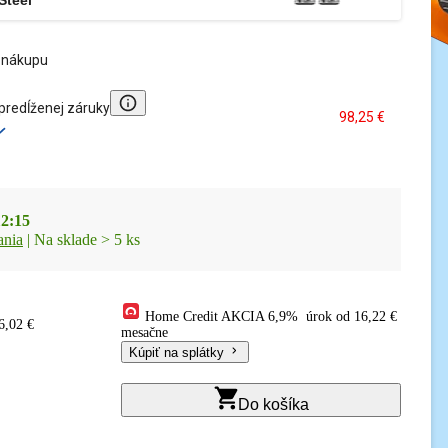
 nákupu
Informácie o službe
 predĺženej záruky
98,25 €
12:15
ania
| Na sklade > 5 ks
Home Credit AKCIA
6,9%
úrok
od 16,22 €
6,02 €
mesačne
Kúpiť na splátky
Do košíka