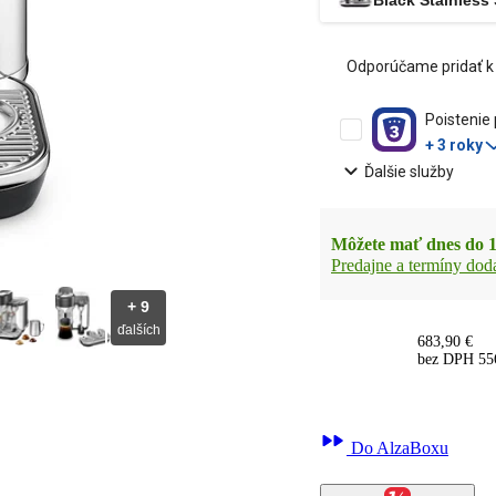
Odporúčame pridať k
Poistenie
+ 3 roky
Ďalšie služby
Môžete mať dnes do 
Predajne a termíny dod
+
9
ďalších
683,90 €
bez DPH 55
Do AlzaBoxu