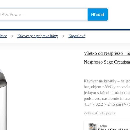
Hľadať
ebiče
Kávovary a príprava kávy
Kapsulové
lack Stainless Steel
Všetko od Nespresso - S
Nespresso Sage Creatista
Kávovar na kapsuly – na jed
bar, objem nádržky na vodu 
jedným stlačením, nádoba na
podstavec, nastavenie inten
41,7 × 32,2 × 24,5 cm (V×Š
Zobraziť celý popis
Farba
Black Stainless 