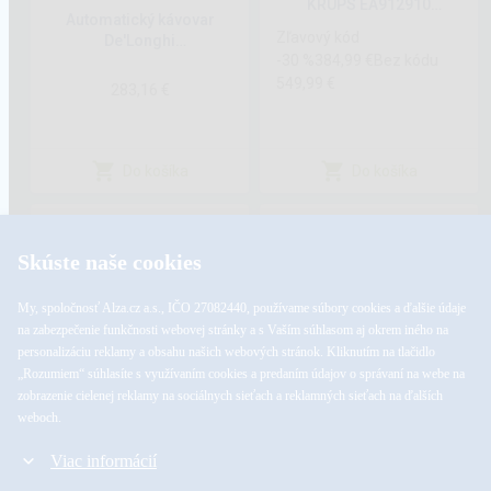
KRUPS EA912910
Automatický kávovar
Sensation Milk Pepite
Zľavový kód
De'Longhi
-30 %
384,99 €
Bez kódu
Magnifica S ECAM
22.115.B
549,99 €
283,16 €
Do košíka
Do košíka
Skúste naše cookies
My, spoločnosť Alza.cz a.s., IČO 27082440, používame súbory cookies a ďalšie údaje
na zabezpečenie funkčnosti webovej stránky a s Vaším súhlasom aj okrem iného na
personalizáciu reklamy a obsahu našich webových stránok. Kliknutím na tlačidlo
„Rozumiem“ súhlasíte s využívaním cookies a predaním údajov o správaní na webe na
zobrazenie cielenej reklamy na sociálnych sieťach a reklamných sieťach na ďalších
weboch.
199
Viac informácií
144
Automatický kávovar
Automatický kávovar