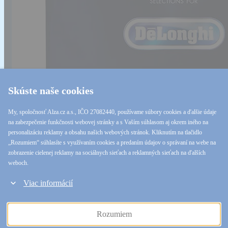
Skúste naše cookies
My, spoločnosť Alza.cz a.s., IČO 27082440, používame súbory cookies a ďalšie údaje
na zabezpečenie funkčnosti webovej stránky a s Vaším súhlasom aj okrem iného na
personalizáciu reklamy a obsahu našich webových stránok. Kliknutím na tlačidlo
„Rozumiem“ súhlasíte s využívaním cookies a predaním údajov o správaní na webe na
zobrazenie cielenej reklamy na sociálnych sieťach a reklamných sieťach na ďalších
weboch.
Viac informácií
Rozumiem